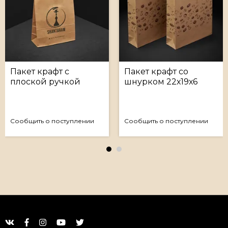
Пакет крафт с
Пакет крафт со
плоской ручкой
шнурком 22х19х6
48х44.5х18 (в*ш*г) с
(в*ш*г)
логотипом заказчика
Сообщить о поступлении
Сообщить о поступлении